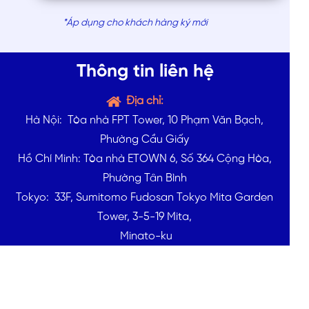
*Áp dụng cho khách hàng ký mới
Thông tin liên hệ
Địa chỉ:
Hà Nội: Tòa nhà FPT Tower, 10 Phạm Văn Bạch,
Phường Cầu Giấy
Hồ Chí Minh: Tòa nhà ETOWN 6, Số 364 Cộng Hòa,
Phường Tân Bình
Tokyo: 33F, Sumitomo Fudosan Tokyo Mita Garden
Tower, 3-5-19 Mita,
Minato-ku
Email:
fptsmartcloud@fpt.com
Website:
https://fptcloud.com/