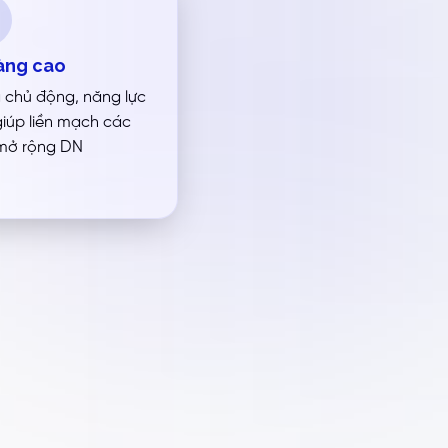
sàng cao
g chủ động, năng lực
giúp liền mạch các
 mở rộng DN