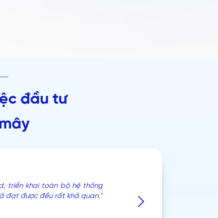
ệc đầu tư
 mây
, triển khai toàn bộ hệ thống
ả đạt được đều rất khả quan."