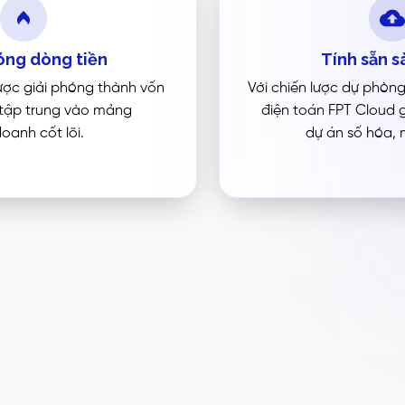
óng dòng tiền
Tính sẵn 
ợc giải phóng thành vốn
Với chiến lược dự phòn
 tập trung vào mảng
điện toán FPT Cloud 
doanh cốt lõi.
dự án số hóa,