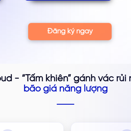
Đăng ký ngay
ud - “Tấm khiên” gánh vác rủi 
bão giá năng lượng